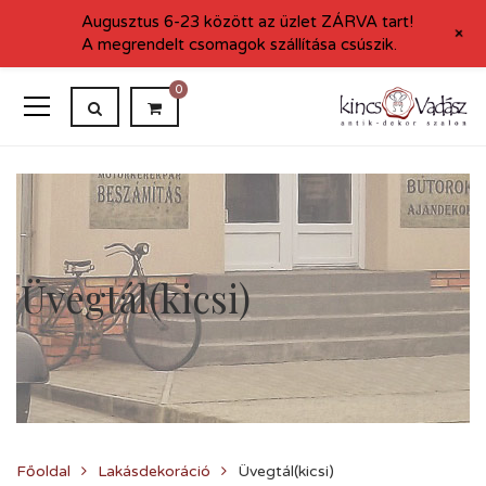
Augusztus 6-23 között az üzlet ZÁRVA tart!
+
A megrendelt csomagok szállítása csúszik.
0
Üvegtál(kicsi)
Főoldal
Lakásdekoráció
Üvegtál(kicsi)