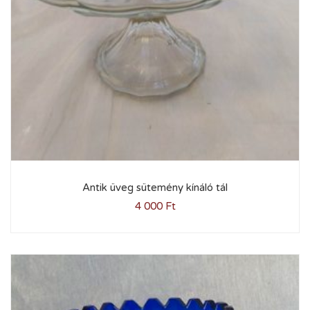
Antik üveg sütemény kínáló tál
4 000
Ft