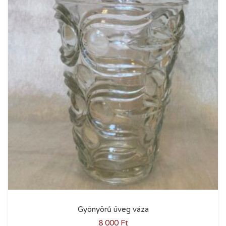
Gyönyörű üveg váza
8 000
Ft