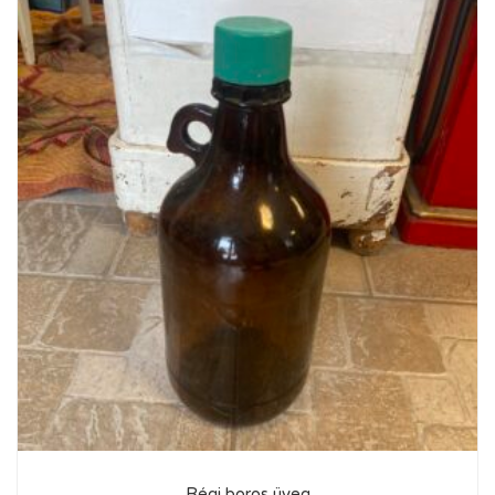
Régi boros üveg