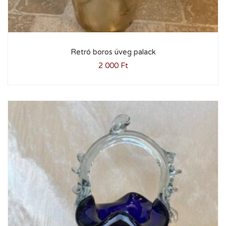
Retró boros üveg palack
2 000
Ft