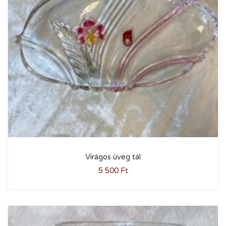
Virágos üveg tál
5 500
Ft