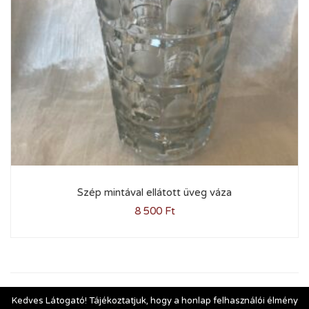
Szép mintával ellátott üveg váza
8 500
Ft
Kedves Látogató! Tájékoztatjuk, hogy a honlap felhasználói élmény
1
2
3