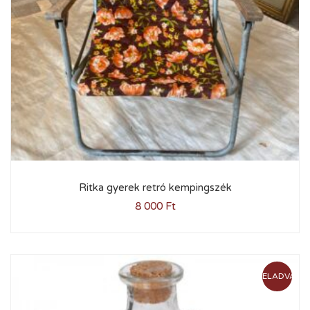
Ritka gyerek retró kempingszék
8 000
Ft
ELADVA