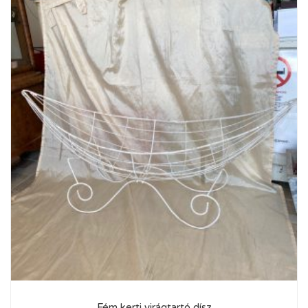
Fém kerti virágtartó dísz