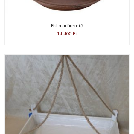
Fali madáretető
14 400
Ft