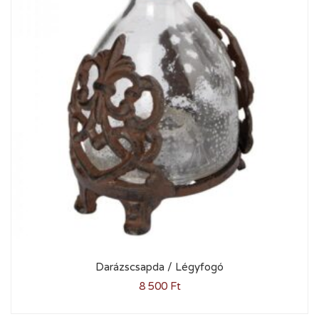
Darázscsapda / Légyfogó
8 500
Ft