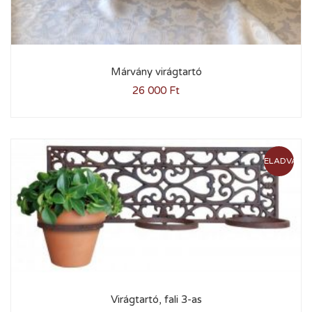
Márvány virágtartó
26 000
Ft
ELADVA
Virágtartó, fali 3-as