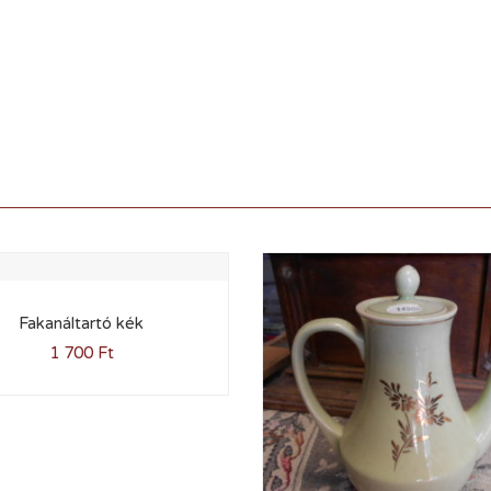
Fakanáltartó kék
1 700
Ft