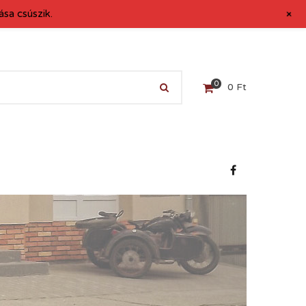
+
sa csúszik.
0
0
Ft