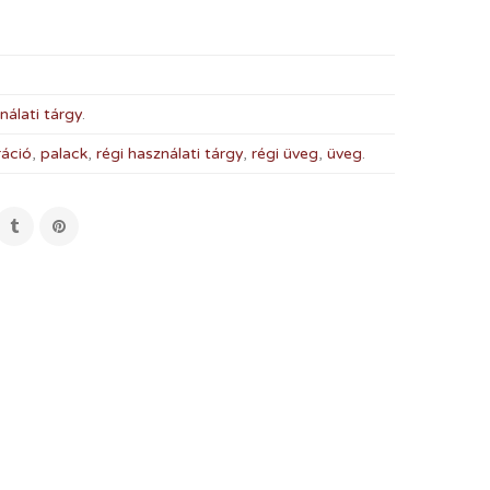
nálati tárgy
.
ráció
,
palack
,
régi használati tárgy
,
régi üveg
,
üveg
.