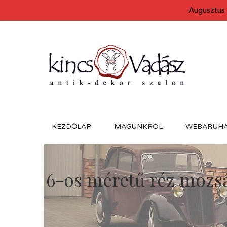
Augusztus 
KEZDŐLAP
MAGUNKRÓL
WEBÁRUH
6-os méretű réz mozsá