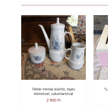
Fehér mintás kiöntő, tejes
“L
kiöntővel, cukortartóval
2 900
Ft