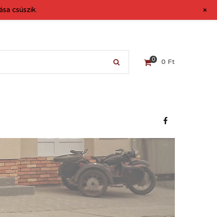
+
sa csúszik.
0
0
Ft