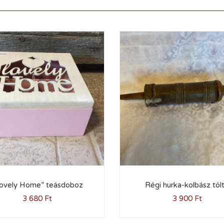
ovely Home” teásdoboz
Régi hurka-kolbász töl
3 680
Ft
3 900
Ft