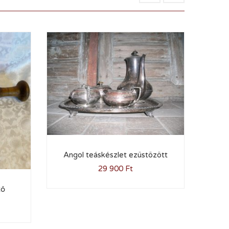
Angol teáskészlet ezüstözött
29 900
Ft
tő