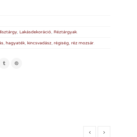
ísztárgy
,
Lakásdekoráció
,
Réztárgyak
.
ás
,
hagyaték
,
kincsvadász
,
régiség
,
réz mozsár
.