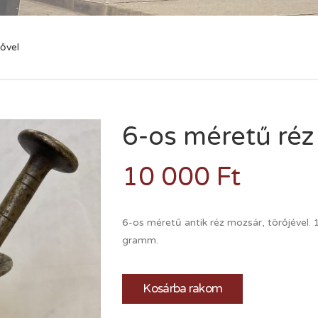
ővel
6-os méretű réz
10 000
Ft
6-os méretű antik réz mozsár, törőjével
gramm.
Kosárba rakom