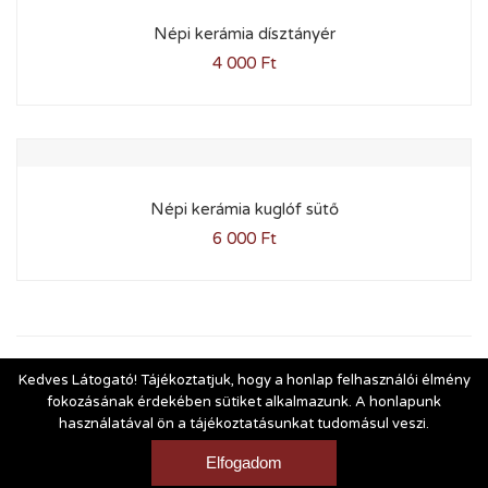
Népi kerámia dísztányér
4 000
Ft
Népi kerámia kuglóf sütő
6 000
Ft
Kedves Látogató! Tájékoztatjuk, hogy a honlap felhasználói élmény
1
2
3
fokozásának érdekében sütiket alkalmazunk. A honlapunk
használatával ön a tájékoztatásunkat tudomásul veszi.
Vásárlási és szállítási feltételek
|
Impresszum
Elfogadom