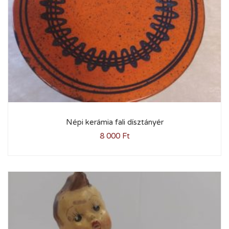
Népi kerámia fali dísztányér
8 000
Ft