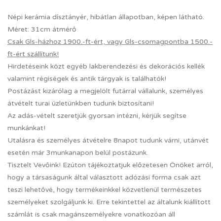
Népi kerámia dísztányér, hibátlan állapotban, képen látható.
Méret: 31cm átmérő
Csak Gls-házhoz 1900.-ft-ért, vagy Gls-csomagpontba 1500.-
ft-ért szállítunk!
Hirdetéseink közt egyéb lakberendezési és dekorációs kellék
valamint régiségek és antik tárgyak is találhatók!
Postázást kizárólag a megjelölt futárral vállalunk, személyes
átvételt turai üzletünkben tudunk biztosítani!
Az adás-vételt szeretjük gyorsan intézni, kérjük segítse
munkánkat!
Utalásra és személyes átvételre 8napot tudunk várni, utánvét
esetén már 3munkanapon belül postázunk.
Tisztelt Vevőink! Ezúton tájékoztatjuk előzetesen Önöket arról,
hogy a társaságunk által választott adózási forma csak azt
teszi lehetővé, hogy termékeinkkel közvetlenül természetes
személyeket szolgáljunk ki. Erre tekintettel az általunk kiállított
számlát is csak magánszemélyekre vonatkozóan áll