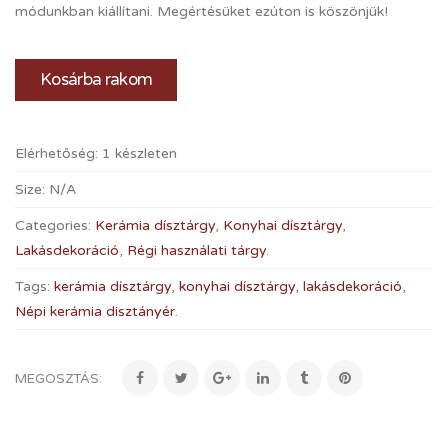
módunkban kiállítani. Megértésüket ezúton is köszönjük!
Kosárba rakom
Elérhetőség:
1 készleten
Size:
N/A
Categories:
Kerámia dísztárgy
,
Konyhai dísztárgy
,
Lakásdekoráció
,
Régi használati tárgy
.
Tags:
kerámia dísztárgy
,
konyhai dísztárgy
,
lakásdekoráció
,
Népi kerámia disztányér
.
MEGOSZTÁS: