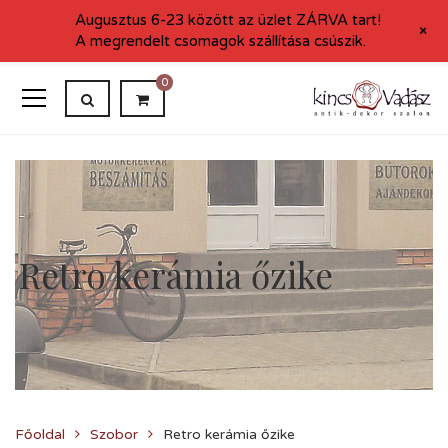
Augusztus 6-23 között az üzlet ZÁRVA tart!
+
A megrendelt csomagok szállítása csúszik.
0
Retro kerámia őzike
Főoldal
Szobor
Retro kerámia őzike