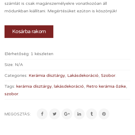
számlát is csak magánszemélyekre vonatkozóan áll
módunkban kiállítani. Megértésüket ezúton is köszönjük!
Kosárba rakom
Elérhetőség:
1 készleten
Size:
N/A
Categories:
Kerámia dísztárgy
,
Lakásdekoráció
,
Szobor
.
Tags:
kerámia dísztárgy
,
lakásdekoráció
,
Retro kerámia őzike
,
szobor
.
MEGOSZTÁS: