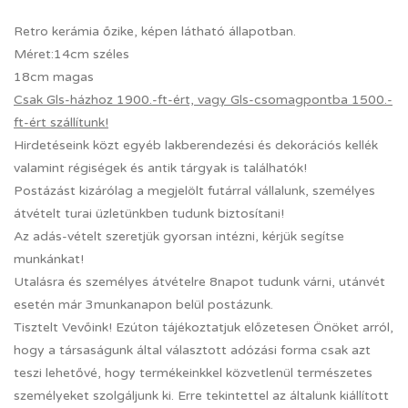
Retro kerámia őzike, képen látható állapotban.
Méret:14cm széles
18cm magas
Csak Gls-házhoz 1900.-ft-ért, vagy Gls-csomagpontba 1500.-
ft-ért szállítunk!
Hirdetéseink közt egyéb lakberendezési és dekorációs kellék
valamint régiségek és antik tárgyak is találhatók!
Postázást kizárólag a megjelölt futárral vállalunk, személyes
átvételt turai üzletünkben tudunk biztosítani!
Az adás-vételt szeretjük gyorsan intézni, kérjük segítse
munkánkat!
Utalásra és személyes átvételre 8napot tudunk várni, utánvét
esetén már 3munkanapon belül postázunk.
Tisztelt Vevőink! Ezúton tájékoztatjuk előzetesen Önöket arról,
hogy a társaságunk által választott adózási forma csak azt
teszi lehetővé, hogy termékeinkkel közvetlenül természetes
személyeket szolgáljunk ki. Erre tekintettel az általunk kiállított