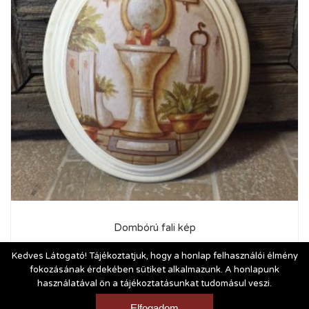
Dombórú fali kép
3 400
Ft
Kedves Látogató! Tájékoztatjuk, hogy a honlap felhasználói élmény
fokozásának érdekében sütiket alkalmazunk. A honlapunk
használatával ön a tájékoztatásunkat tudomásul veszi.
Vásárlási és szállítási feltételek
|
Impresszum
Elfogadom