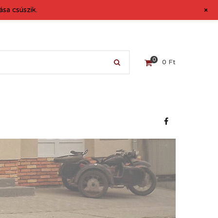
+
sa csúszik.
0
0
Ft