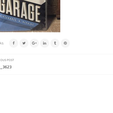
ÁS:
IOUS POST
_3623