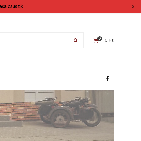
+
sa csúszik.
0
0
Ft