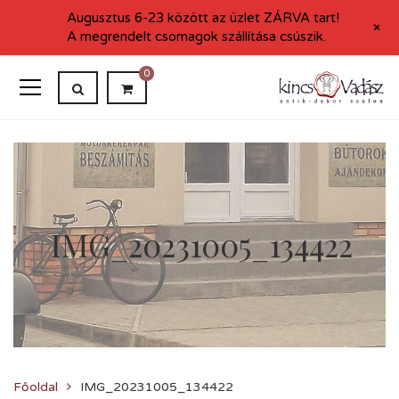
Augusztus 6-23 között az üzlet ZÁRVA tart!
+
A megrendelt csomagok szállítása csúszik.
0
IMG_20231005_134422
Főoldal
IMG_20231005_134422