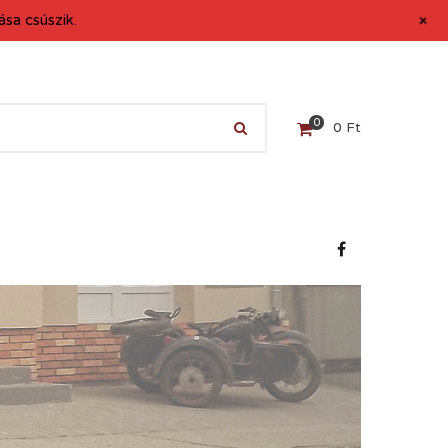
+
sa csúszik.
0
0
Ft