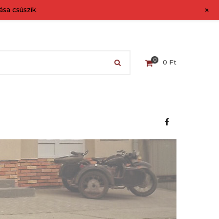
+
sa csúszik.
0
0
Ft