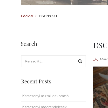
Főoldal
DSCN9741
DSC
Search
Marcz
Recent Posts
Karácsonyi asztali dekoráció
Karácsonyi megrendelések