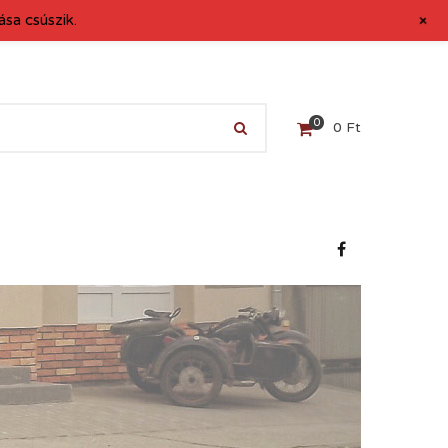
+
sa csúszik.
0
0
Ft