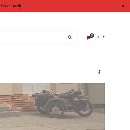
+
sa csúszik.
0
0
Ft