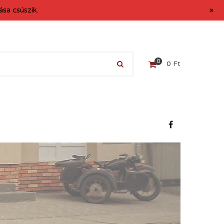
+
sa csúszik.
0
0
Ft