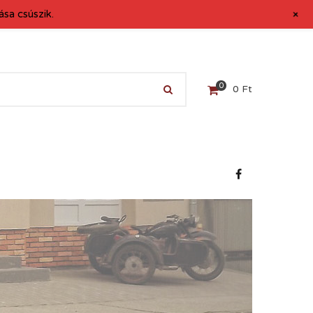
+
sa csúszik.
0
0
Ft