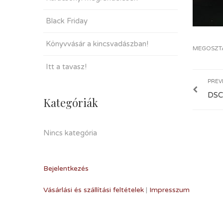
Black Friday
Könyvvásár a kincsvadászban!
MEGOSZT
Itt a tavasz!
PREV
DSC
Kategóriák
Nincs kategória
Bejelentkezés
Vásárlási és szállítási feltételek
|
Impresszum