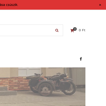
+
sa csúszik.
0
0
Ft