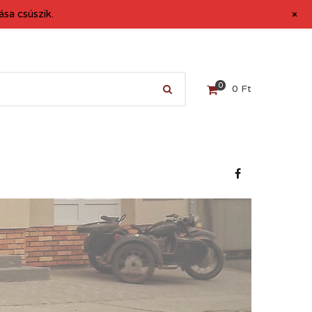
+
sa csúszik.
0
0
Ft