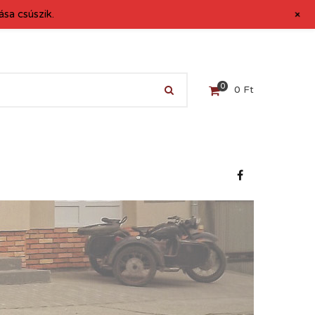
+
sa csúszik.
0
0
Ft