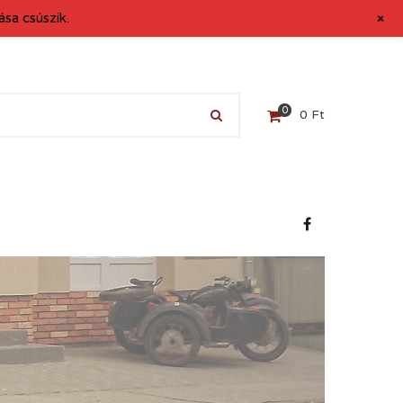
+
sa csúszik.
0
0
Ft