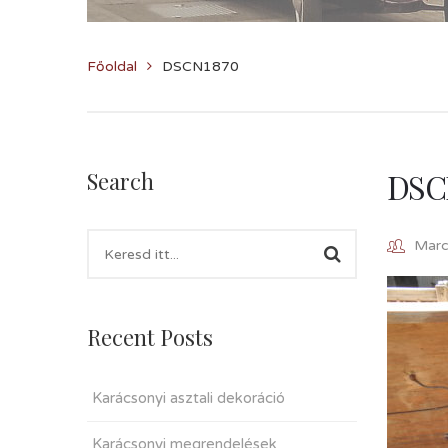
Főoldal
DSCN1870
DSC
Search
Marcz
Recent Posts
Karácsonyi asztali dekoráció
Karácsonyi megrendelések