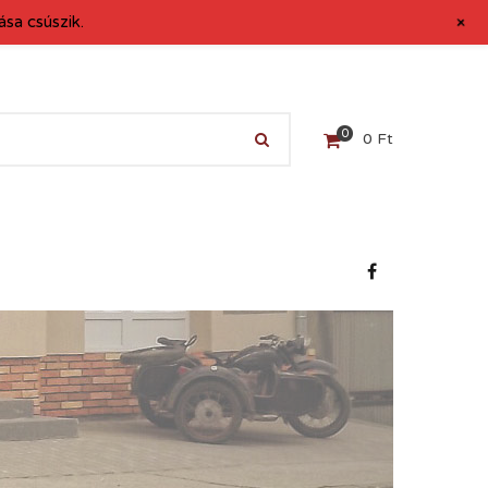
+
sa csúszik.
0
0
Ft