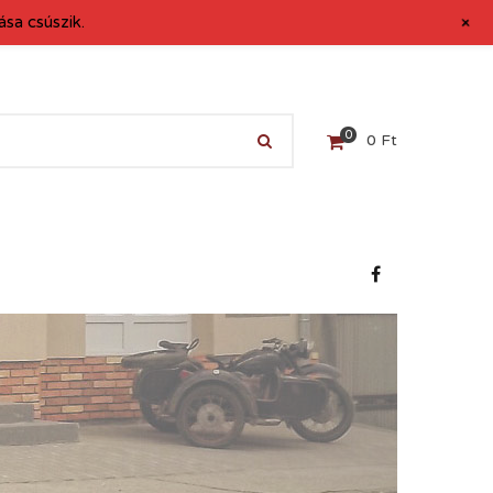
+
sa csúszik.
0
0
Ft