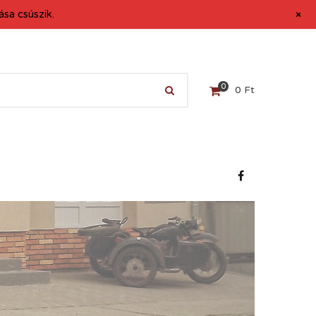
+
sa csúszik.
0
0
Ft