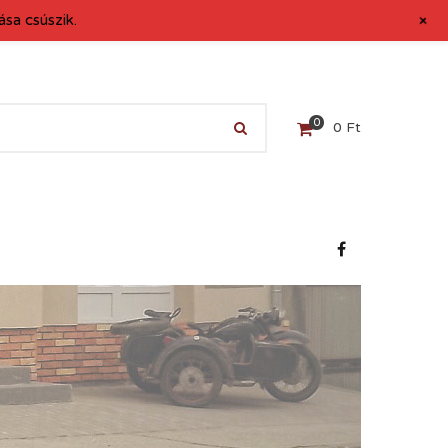
+
sa csúszik.
0
0
Ft