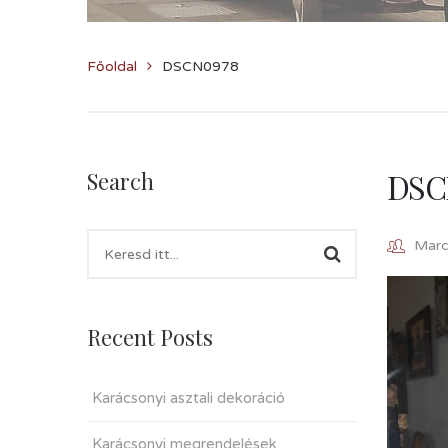
Főoldal
DSCN0978
DSC
Search
Marcz
Recent Posts
Karácsonyi asztali dekoráció
Karácsonyi megrendelések