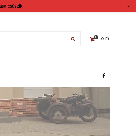
+
sa csúszik.
0
0
Ft