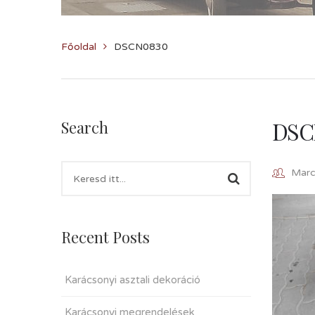
Főoldal
DSCN0830
DSC
Search
Marcz
Recent Posts
Karácsonyi asztali dekoráció
Karácsonyi megrendelések