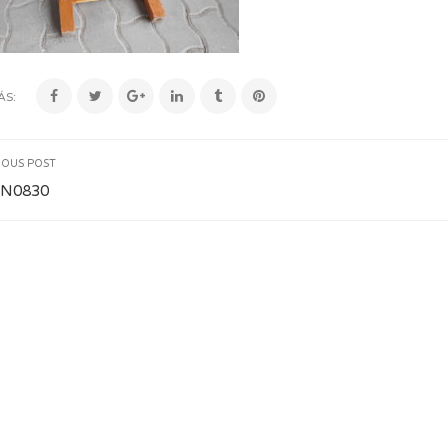
ÁS:
IOUS POST
N0830