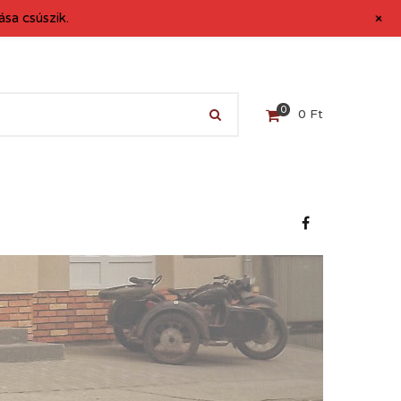
+
sa csúszik.
0
0
Ft