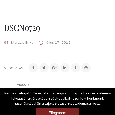
DSCN0729
Marczis Erika
július 17, 2018
MEGOSZTÁS:
PREVIOUS POST
DSCN0729
Kedves Látogató! Tájékoztatjuk, hogy a honlap felhasználói élmény
fokozásának érdekében sütiket alkalmazunk. A honlapunk
használatával ön a tájékoztatásunkat tudomásul veszi.
Vásárlási és szállítási feltételek
|
Impresszum
Elfogadom