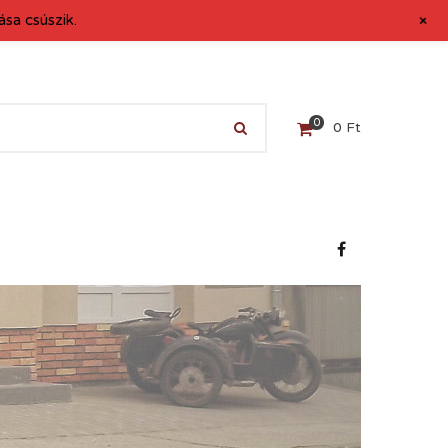
+
sa csúszik.
0
0
Ft