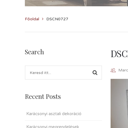
Főoldal
DSCN0727
DSC
Search
Marcz
Recent Posts
Karácsonyi asztali dekoráció
Karácsonyi megrendelések