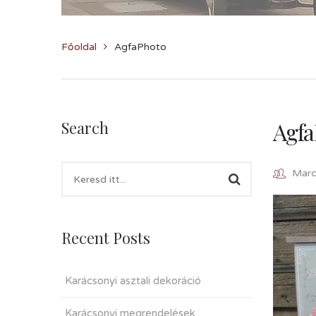
Főoldal
AgfaPhoto
Agfa
Search
Marcz
Recent Posts
Karácsonyi asztali dekoráció
Karácsonyi megrendelések