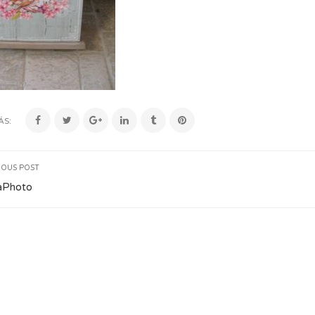
ÁS:
IOUS POST
aPhoto