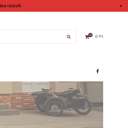
+
sa csúszik.
0
0
Ft