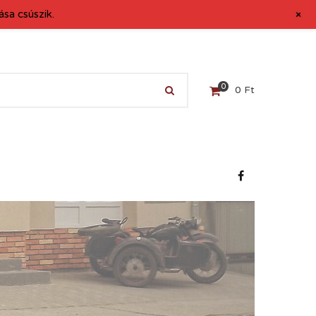
+
sa csúszik.
0
0
Ft