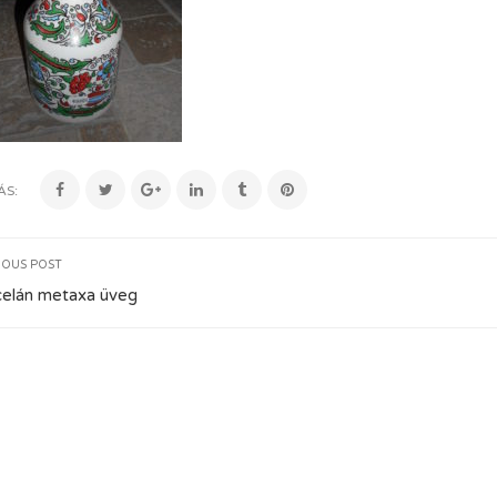
ÁS:
IOUS POST
elán metaxa üveg