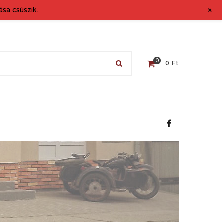
+
sa csúszik.
0
0
Ft