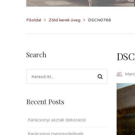
Főoldal
Zöld kerek üveg
DSCN0766
DSC
Search
Marcz
Recent Posts
Karácsonyi asztali dekoráció
Karácsonyi megrendelések