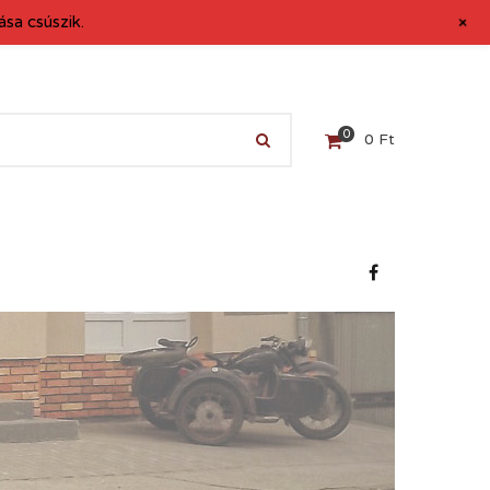
+
sa csúszik.
0
0
Ft