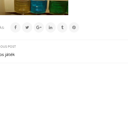
ÁS:
IOUS POST
os játék