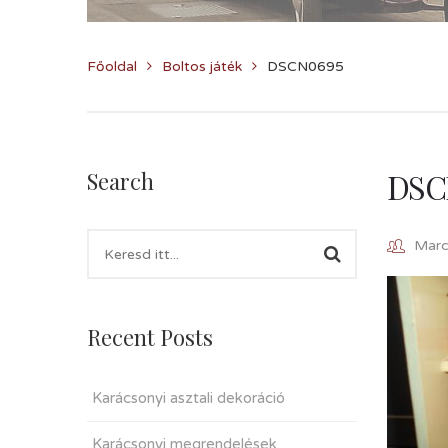
Főoldal
Boltos játék
DSCN0695
DSC
Search
Marcz
Recent Posts
Karácsonyi asztali dekoráció
Karácsonyi megrendelések