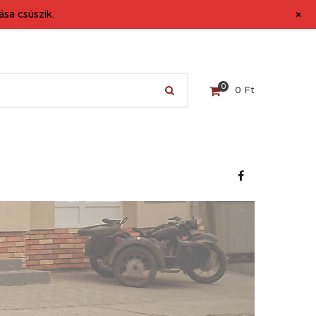
+
sa csúszik.
0
0
Ft