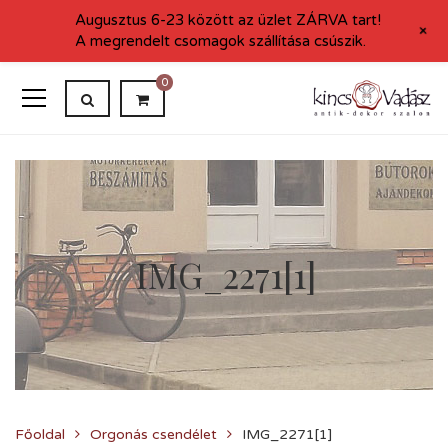
Augusztus 6-23 között az üzlet ZÁRVA tart!
+
A megrendelt csomagok szállítása csúszik.
0
IMG_2271[1]
Főoldal
Orgonás csendélet
IMG_2271[1]