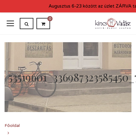
Augusztus 6-23 között az üzlet ZÁRVA tar
0
53519601_336987323585450_
Főoldal