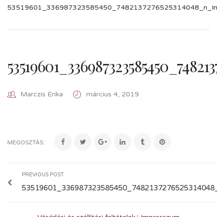
53519601_336987323585450_7482137276525314048_n_InP
53519601_336987323585450_748213
Marczis Erika
március 4, 2019
MEGOSZTÁS:
PREVIOUS POST
53519601_336987323585450_7482137276525314048_n