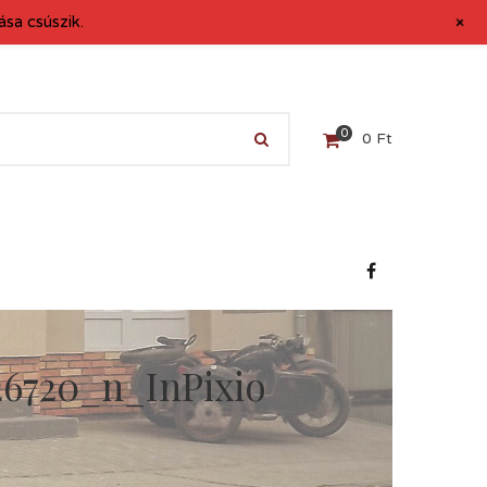
+
sa csúszik.
0
0
Ft
26720_n_InPixio