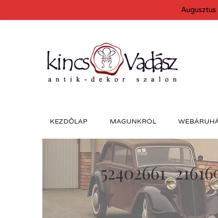
Augusztus 
KEZDŐLAP
MAGUNKRÓL
WEBÁRUH
52402661_21616