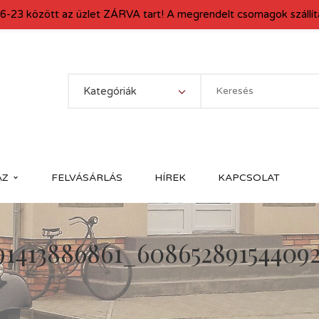
6-23 között az üzlet ZÁRVA tart! A megrendelt csomagok szállítá
Kategóriák
ÁZ
FELVÁSÁRLÁS
HÍREK
KAPCSOLAT
91413886861_60865289154409