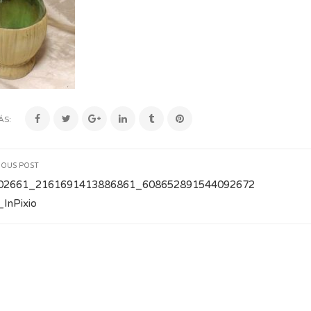
ÁS:
IOUS POST
02661_2161691413886861_608652891544092672
InPixio