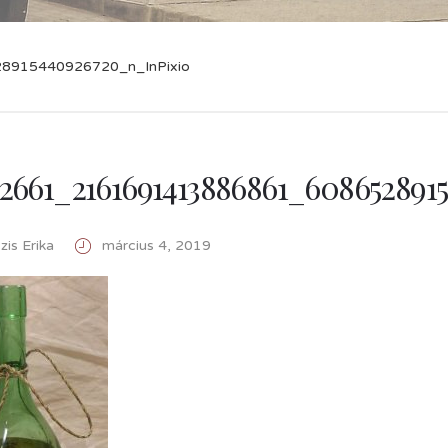
915440926720_n_InPixio
2661_2161691413886861_608652891
is Erika
március 4, 2019