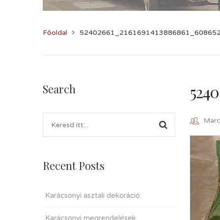
Főoldal
52402661_2161691413886861_6086528
5240
Search
Marcz
Recent Posts
Karácsonyi asztali dekoráció
Karácsonyi megrendelések