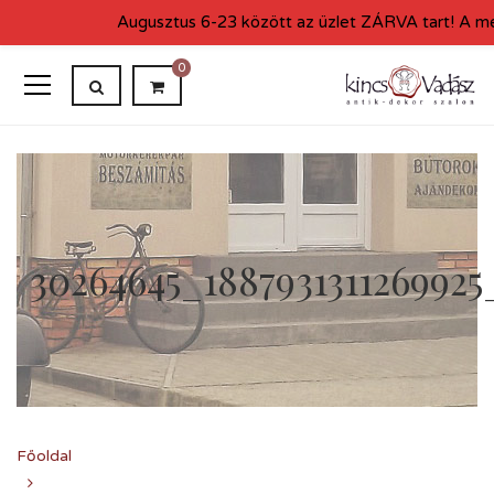
Augusztus 6-23 között az üzlet ZÁRVA tart! A me
0
30264645_1887931311269925
Főoldal