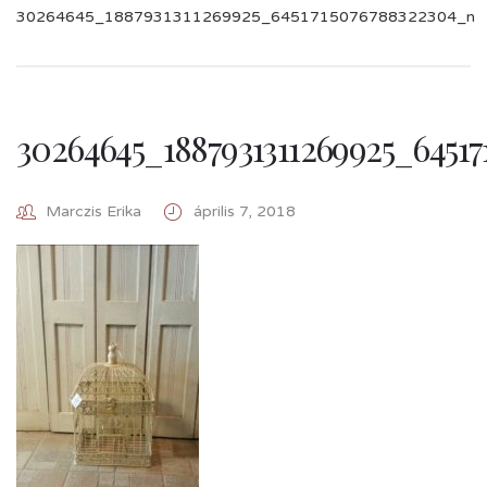
30264645_1887931311269925_6451715076788322304_n
30264645_1887931311269925_6451
Marczis Erika
április 7, 2018