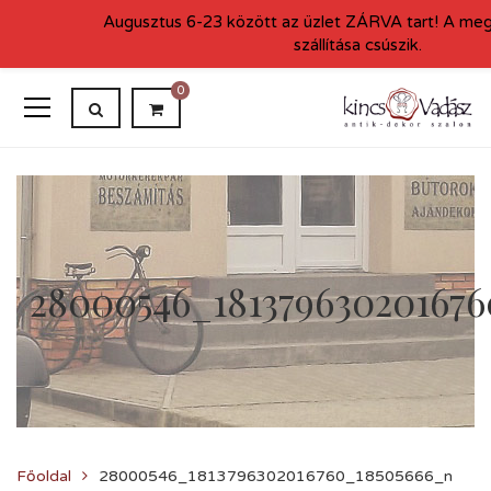
Augusztus 6-23 között az üzlet ZÁRVA tart! A me
szállítása csúszik.
0
28000546_18137963020167
Főoldal
28000546_1813796302016760_18505666_n