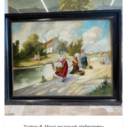
Zsolnay B. Mosó asszonyok olajfestmény