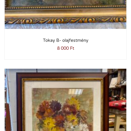
Tokay B- olajfestmény
8 000
Ft