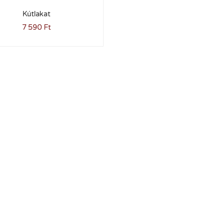
Kútlakat
7 590
Ft