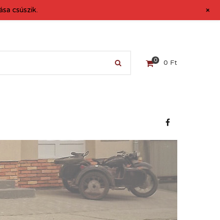
+
sa csúszik.
0
0
Ft