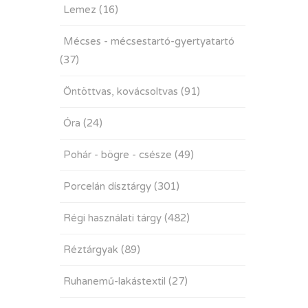
Lemez
(16)
Mécses - mécsestartó-gyertyatartó
(37)
Öntöttvas, kovácsoltvas
(91)
Óra
(24)
Pohár - bögre - csésze
(49)
Porcelán dísztárgy
(301)
Régi használati tárgy
(482)
Réztárgyak
(89)
Ruhanemű-lakástextil
(27)