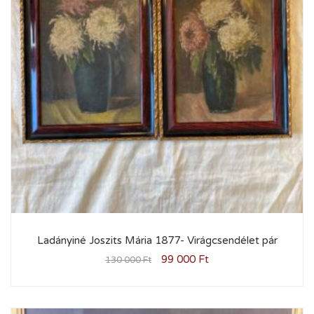
Ladányiné Joszits Mária 1877- Virágcsendélet pár
99 000
Ft
130 000
Ft