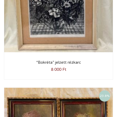
“Bokréta” jelzett rézkarc
8 000
Ft
23.8%