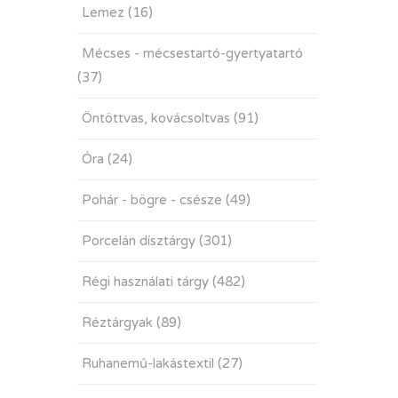
Lemez
(16)
Mécses - mécsestartó-gyertyatartó
(37)
Öntöttvas, kovácsoltvas
(91)
Óra
(24)
Pohár - bögre - csésze
(49)
Porcelán dísztárgy
(301)
Régi használati tárgy
(482)
Réztárgyak
(89)
Ruhanemű-lakástextil
(27)