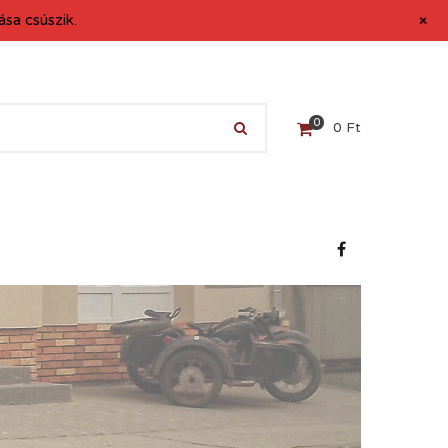
+
sa csúszik.
0
0
Ft