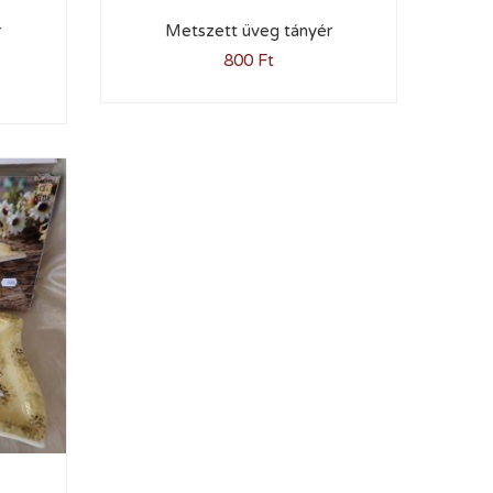
r
Metszett üveg tányér
800
Ft