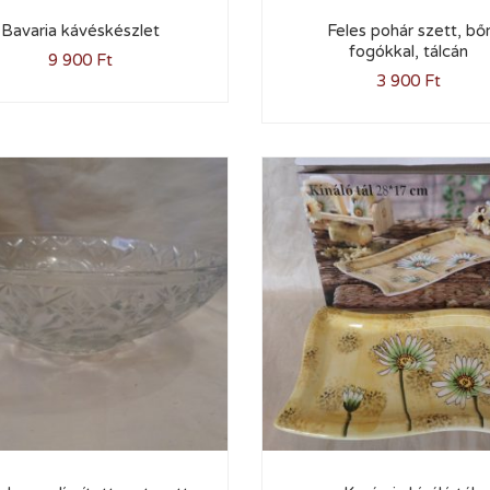
Bavaria kávéskészlet
Feles pohár szett, bő
fogókkal, tálcán
9 900
Ft
3 900
Ft