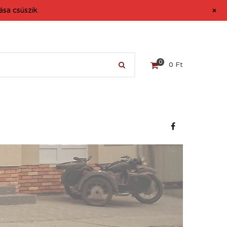
+
sa csúszik.
0
0
Ft