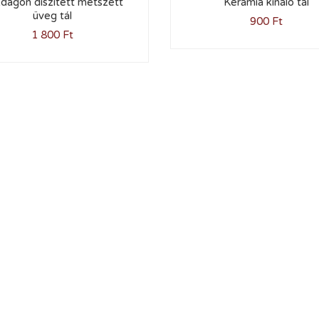
dagon díszített metszett
Kerámia kínáló tál
üveg tál
900
Ft
1 800
Ft