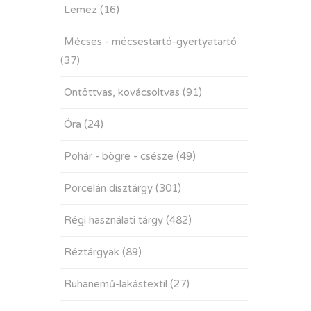
Lemez
(16)
Mécses - mécsestartó-gyertyatartó
(37)
Öntöttvas, kovácsoltvas
(91)
Óra
(24)
Pohár - bögre - csésze
(49)
Porcelán dísztárgy
(301)
Régi használati tárgy
(482)
Réztárgyak
(89)
Ruhanemű-lakástextil
(27)