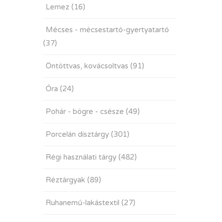
Lemez
(16)
Mécses - mécsestartó-gyertyatartó
(37)
Öntöttvas, kovácsoltvas
(91)
Óra
(24)
Pohár - bögre - csésze
(49)
Porcelán dísztárgy
(301)
Régi használati tárgy
(482)
Réztárgyak
(89)
Ruhanemű-lakástextil
(27)