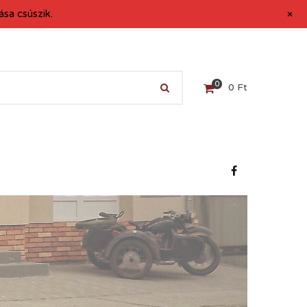
+
sa csúszik.
0
0
Ft