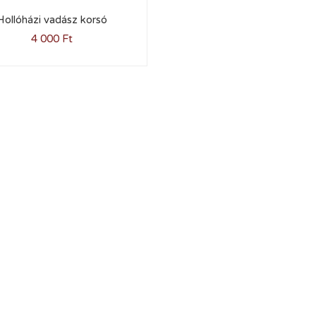
Hollóházi vadász korsó
4 000
Ft