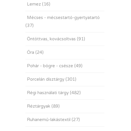
Lemez
(16)
Mécses - mécsestartó-gyertyatartó
(37)
Öntöttvas, kovácsoltvas
(91)
Óra
(24)
Pohár - bögre - csésze
(49)
Porcelán dísztárgy
(301)
Régi használati tárgy
(482)
Réztárgyak
(89)
Ruhanemű-lakástextil
(27)