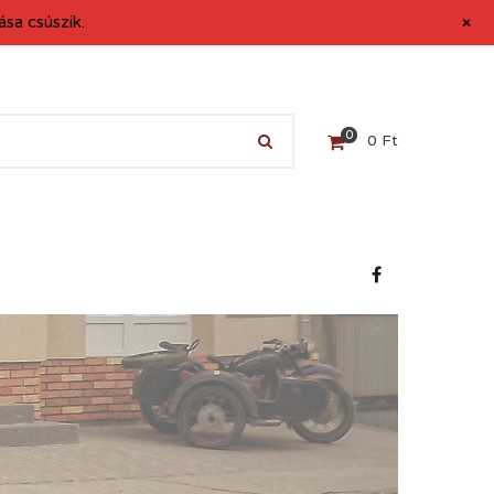
+
sa csúszik.
0
0
Ft