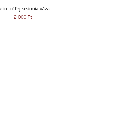
etro tófej keármia váza
2 000
Ft