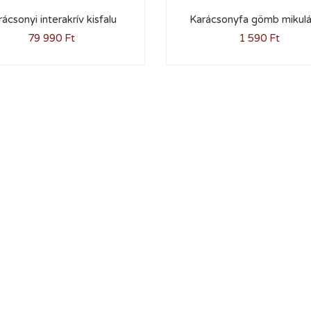
ácsonyi interakrív kisfalu
Karácsonyfa gömb mikulá
79 990
Ft
1 590
Ft