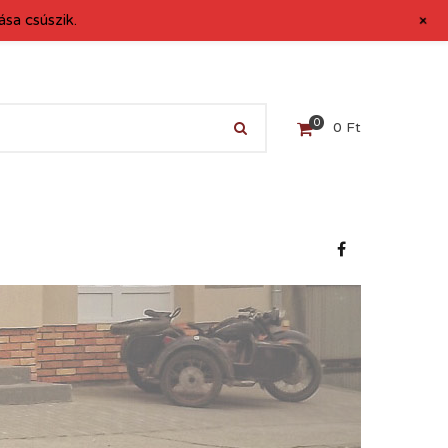
+
sa csúszik.
0
0
Ft