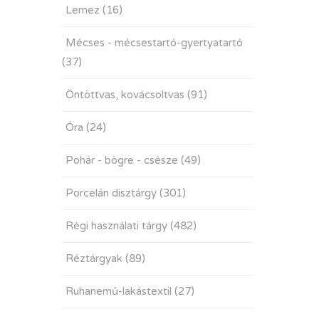
Lemez
(16)
Mécses - mécsestartó-gyertyatartó
(37)
Öntöttvas, kovácsoltvas
(91)
Óra
(24)
Pohár - bögre - csésze
(49)
Porcelán dísztárgy
(301)
Régi használati tárgy
(482)
Réztárgyak
(89)
Ruhanemű-lakástextil
(27)