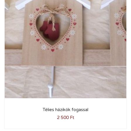
Télies házikók fogassal
2 500
Ft