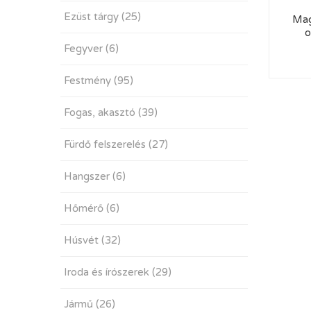
Ezüst tárgy
(25)
Mag
o
Fegyver
(6)
Festmény
(95)
Fogas, akasztó
(39)
Fürdő felszerelés
(27)
Hangszer
(6)
Hőmérő
(6)
Húsvét
(32)
Iroda és írószerek
(29)
Jármű
(26)