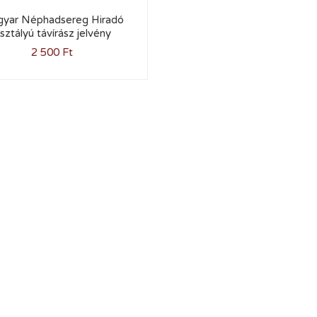
yar Néphadsereg Hiradó
sztályú távírász jelvény
2 500
Ft