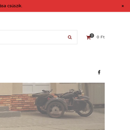
+
sa csúszik.
0
0
Ft