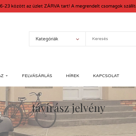
6-23 között az üzlet ZÁRVA tart! A megrendelt csomagok szállítá
Kategóriák
ÁZ
FELVÁSÁRLÁS
HÍREK
KAPCSOLAT
távírász jelvény