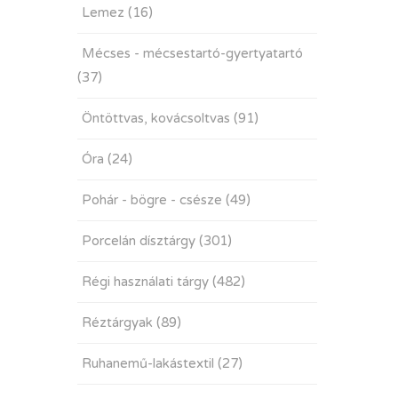
Lemez
(16)
Mécses - mécsestartó-gyertyatartó
(37)
Öntöttvas, kovácsoltvas
(91)
Óra
(24)
Pohár - bögre - csésze
(49)
Porcelán dísztárgy
(301)
Régi használati tárgy
(482)
Réztárgyak
(89)
Ruhanemű-lakástextil
(27)